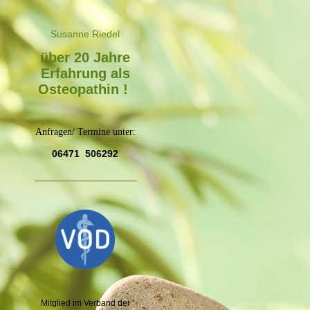
Susanne Riede
l
über 20 Jahre
Erfahrung als
Osteopathin !
Anfragen/ Termine unter:
06471 506292
_____________________
Mitglied im Verband der