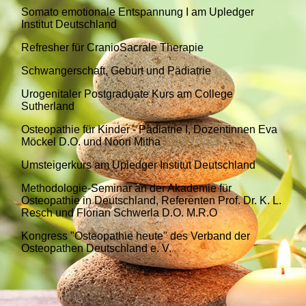
Somato emotionale Entspannung I am Upledger
Institut Deutschland
Refresher für CranioSacrale Therapie
Schwangerschaft, Geburt und Pädiatrie
Urogenitaler Postgraduate Kurs am College
Sutherland
Osteopathie für Kinder - Pädiatrie I, Dozentinnen Eva
Möckel D.O. und Noori Mitha
Umsteigerkurs am Upledger Institut Deutschland
Methodologie-Seminar an der Akademie für
Osteopathie in Deutschland, Referenten
Prof. Dr. K. L.
Resch und Florian Schwerla D.O. M.R.O
Kongress "Osteopathie heute" des Verband der
Osteopathen Deutschland e. V.