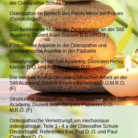
der Osteopathie Schule Deutschland
Osteopathie im Bereich des Pelvis Minor bei Frauen
(Gynäkologie)
Das funktionelle Modell der Zentralsehne an der Still
Academy, Dozent Alain Gassier D.O.MRO (F)
Pädiatrische Aspekte in der Osteopathie und
osteopathische Aspekte in der Pädiatrie
Vasodynamik an der Still Academy, Dozenten Henry
Kleßen D.O. und Rob Kwakman D.O.
Die mentale Kraft in der osteopathischen Arbeit an der
Still Academy, Dozent Vincent Benedetto D.O.M.R.O.
(F)
Strukturelle Osteopathie - Die Wirbelsäule an der Still
Academy, Dozent Jean-Jacques Papassin D.O.
M.R.O. (F)
Osteopathische Vernetzung/Lien mechanique
osteopathique, Teile 1 - 4 a der Osteoathie Schule
Deutschland, Referenten Eric Prat D. O. und Paul
Chauffour D. O.