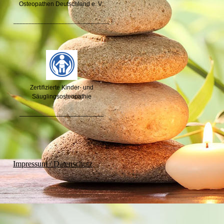
Osteopathen Deutschland e. V.
________________________________
Zertifizierte Kinder- und
Säuglingsosteopathie
_____________________
Impressum / Datenschutz