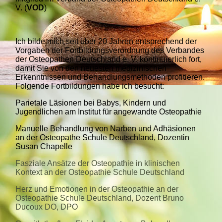
V. (
VOD
)
Ich bilde mich seit über 20 Jahren entsprechend der
Vorgaben der Fortbildungsverordnung des Verbandes
der Osteopathen Deutschland e. V. kontinuierlich fort,
damit Sie von den neuesten medizinischen
Erkenntnissen und Behandlungsmethoden profitieren.
Folgende Fortbildungen habe ich besucht:
Parietale Läsionen bei Babys, Kindern und
Jugendlichen am Institut für angewandte Osteopathie
Manuelle Behandlung von Narben und Adhäsionen
an der Osteopathe Schule Deutschland, Dozentin
Susan Chapelle
Fasziale Ansätze der Osteopathie in klinischen
Kontext an der Osteopathie Schule Deutschland
Herz und Emotionen in der Osteopathie an der
Osteopathie Schule Deutschland, Dozent Bruno
Ducoux DO, DPO