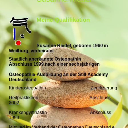
Meine Qualifikation
Susanne Riedel, geboren 1960 in
Weilburg, verheiratet
Staatlich anerkannte Osteopathin
Abschluss 1999 nach einer sechsjährigen
Osteopathie-Ausbildung an der Still-Academy
Deutschland
Kinderosteopathin Zertifizierung
Heilpraktikerin Abschluss
2002
Krankengymnastin Abschluss
1993
M
itglied im Verband der Osteopathen Deutschland e.