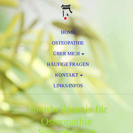
HOME
OSTEOPATHIE
ÜBER MICH
HÄUFIGE FRAGEN
KONTAKT
LINKS/INFOS
Naturheilpraxis für
Osteopathie
Susanne Riedel