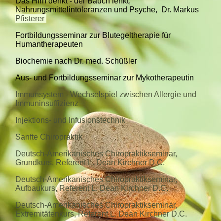
Das Hirn denkt - der Bauch lenkt,
Nahrungsmittelintoleranzen und Psyche, Dr. Markus
Pfisterer
Fortbildungsseminar zur Blutegeltherapie für
Humantherapeuten
Biochemie nach Dr. med. Schüßler
Aus- und Fortbildungsseminar zur Mykotherapeutin
Immunsystem - Wechselspiel zwischen Allergie und
Immuninsuffizienz
Injektions- und Infusionstechnik
Sanfte Chiropraktik
Deutsch-Amerikanisches Chiropraktikseminar,
Grundkurs, Referent L. Dean Kirchner D.C.
Deutsch-Amerikanisches Chiropraktikseminar,
Aufbaukurs, Referent L. Dean Kirchner D.C.
Deutsch-Amerikanisches Chiropraktikseminar,
Extremitätenkurs, Referent L. Dean Kirchner D.C.