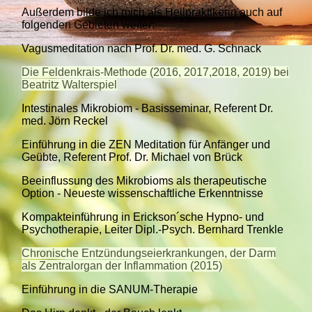
Außerdem bilde ich mich als Heilpraktikerin auch auf
folgenden Gebieten weiter:
Vagusmeditation nach Prof. Dr. med. G. Schnack
Die Feldenkrais-Methode (2016, 2017,2018, 2019) bei
Beatritz Walterspiel
Intestinales Mikrobiom - Basisseminar, Referent Dr.
med. Jörn Reckel
Einführung in die ZEN Meditation für Anfänger und
Geübte, Referent Prof. Dr. Michael von Brück
Beeinflussung des Mikrobioms als therapeutische
Option - Neueste wissenschaftliche Erkenntnisse
Kompakteinführung in Erickson´sche Hypno- und
Psychotherapie, Leiter Dipl.-Psych. Bernhard Trenkle
Chronische Entzündungseierkrankungen, der Darm
als Zentralorgan der Inflammation (2015)
Einführung in die SANUM-Therapie