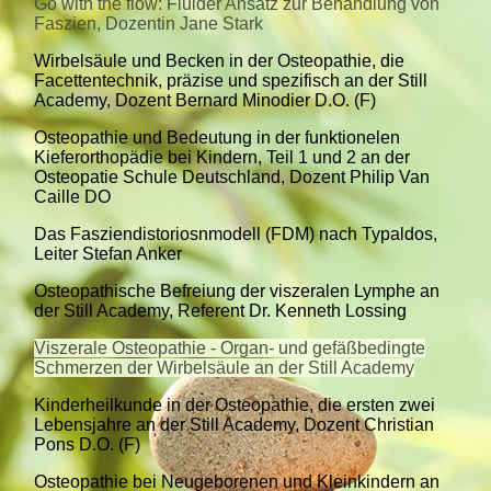
Go with the flow: Fluider Ansatz zur Behandlung von
Faszien, Dozentin Jane Stark
Wirbelsäule und Becken in der Osteopathie, die
Facettentechnik, präzise und spezifisch an der Still
Academy, Dozent Bernard Minodier D.O. (F)
Osteopathie und Bedeutung in der funktionelen
Kieferorthopädie bei Kindern, Teil 1 und 2 an der
Osteopatie Schule Deutschland, Dozent Philip Van
Caille DO
Das Fasziendistoriosnmodell (FDM) nach Typaldos,
Leiter Stefan Anker
Osteopathische Befreiung der viszeralen Lymphe an
der Still Academy, Referent Dr. Kenneth Lossing
Viszerale Osteopathie - Organ- und gefäßbedingte
Schmerzen der Wirbelsäule an der Still Academy
Kinderheilkunde in der Osteopathie, die ersten zwei
Lebensjahre an der Still Academy, Dozent Christian
Pons D.O. (F)
Osteopathie bei Neugeborenen und Kleinkindern an